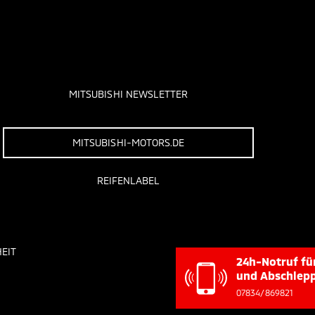
MITSUBISHI NEWSLETTER
MITSUBISHI-MOTORS.DE
REIFENLABEL
EIT
24h-N
und A
07834/