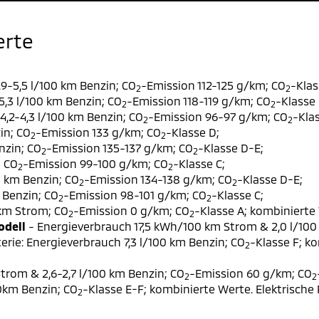
erte
9-5,5 l/100 km Benzin; CO
-Emission 112-125 g/km; CO
-Klas
2
2
,3 l/100 km Benzin; CO
-Emission 118-119 g/km; CO
-Klasse 
2
2
,2-4,3 l/100 km Benzin; CO
-Emission 96-97 g/km; CO
-Klas
2
2
in; CO
-Emission 133 g/km; CO
-Klasse D;
2
2
nzin; CO
-Emission 135-137 g/km; CO
-Klasse D-E;
2
2
; CO
-Emission 99-100 g/km; CO
-Klasse C;
2
2
0 km Benzin; CO
-Emission 134-138 g/km; CO
-Klasse D-E;
2
2
 Benzin; CO
-Emission 98-101 g/km; CO
-Klasse C;
2
2
 km Strom; CO
-Emission 0 g/km; CO
-Klasse A; kombinierte 
2
2
odell
- Energieverbrauch 17,5 kWh/100 km Strom & 2,0 l/100
erie: Energieverbrauch 7,3 l/100 km Benzin; CO
-Klasse F; k
2
trom & 2,6-2,7 l/100 km Benzin; CO
-Emission 60 g/km; CO
2
2
00km Benzin; CO
-Klasse E-F; kombinierte Werte. Elektrische
2